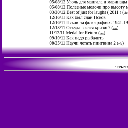
05/08/12
Уголь для мангала и маринад
05/08/12
Полезные мелочи про высоту 
03/30/12
Best of just for laughs ( 2011 )
(
via
12/16/11
Как был сдан Псков
12/16/11
Псков на фотографиях. 1941-194
12/13/11
Откуда взялся кризис?
(
)
via
11/12/11
Medal for Return
(
)
via
09/10/11
Как надо рыбачить
08/25/11
Научи летать пингвина 2
(
)
via
1999-2026