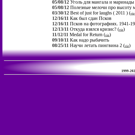
05/08/12
Уголь для мангала и маринад
05/08/12
Полезные мелочи про высоту 
03/30/12
Best of just for laughs ( 2011 )
(
via
12/16/11
Как был сдан Псков
12/16/11
Псков на фотографиях. 1941-194
12/13/11
Откуда взялся кризис?
(
)
via
11/12/11
Medal for Return
(
)
via
09/10/11
Как надо рыбачить
08/25/11
Научи летать пингвина 2
(
)
via
1999-2026