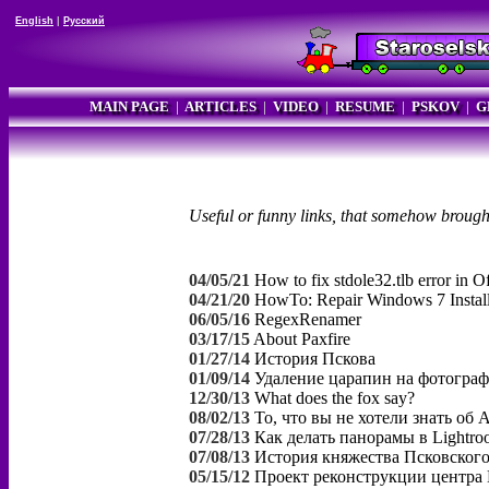
English
|
Русский
MAIN PAGE
|
ARTICLES
|
VIDEO
|
RESUME
|
PSKOV
|
G
Useful or funny links, that somehow brough
04/05/21
How to fix stdole32.tlb error in
04/21/20
HowTo: Repair Windows 7 Install
06/05/16
RegexRenamer
03/17/15
About Paxfire
01/27/14
История Пскова
01/09/14
Удаление царапин на фотогра
12/30/13
What does the fox say?
08/02/13
То, что вы не хотели знать об 
07/28/13
Как делать панорамы в Lightro
07/08/13
История княжества Псковског
05/15/12
Проект реконструкции центра