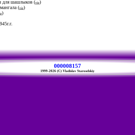
ды для шашлыков
(
)
via
 мангала
(
)
via
)
ia
45г.г.
000008157
1999-2026 (C) Vladislav Staroselskiy