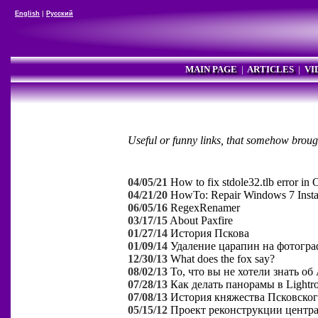
English
|
Русский
MAIN PAGE
|
ARTICLES
|
VI
Useful or funny links, that somehow broug
04/05/21
How to fix stdole32.tlb error i
04/21/20
HowTo: Repair Windows 7 Instal
06/05/16
RegexRenamer
03/17/15
About Paxfire
01/27/14
История Пскова
01/09/14
Удаление царапин на фотогр
12/30/13
What does the fox say?
08/02/13
То, что вы не хотели знать об
07/28/13
Как делать панорамы в Lightr
07/08/13
История княжества Псковско
05/15/12
Проект реконструкции центр