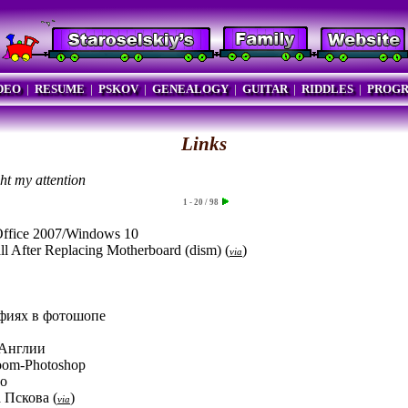
DEO
|
RESUME
|
PSKOV
|
GENEALOGY
|
GUITAR
|
RIDDLES
|
PROG
Links
ht my attention
1 - 20 / 98
n Office 2007/Windows 10
l After Replacing Motherboard (dism)
(
)
via
афиях в фотошопе
 Англии
oom-Photoshop
го
а Пскова
(
)
via