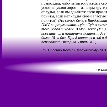
правосудия, либо пытаться отстоять св
условия, уклон дороги, маневры других 
от судьи, если вы докажете свою право
поинты, если нет - судья своей власть
поинтов).
(На самом деле, в Вирджинии
DMV по результатам суда. Судья може
того, когда виновен. В Мэриленде (MD)
превышения и назначить поинты... А в V
более 18 за два. При 8 поинтах в год и 
пересдавать теорию. - прим. КС)
P.S. Спасибо Косте Страковскому (КС) 
1999-2026