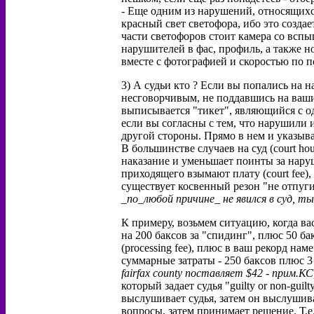
- Еще одним из нарушений, относящихся
красный свет светофора, ибо это созд
части светофоров стоит камера со всп
нарушителей в фас, профиль, а также н
вместе с фотографией и скоростью по п
3) А судьи кто ? Если вы попались на 
несговорчивым, не поддавшись на ваши
выписывается "тикет", являющийся с о
если вы согласны с тем, что нарушили и
другой стороны. Прямо в нем и указыва
В большинстве случаев на суд (court hou
наказание и уменьшает поинты за нару
приходящего взымают плату (court fee),
существует косвенный резон "не отпуги
_по_любой причине_ не явился в суд, т
К примеру, возьмем ситуацию, когда ва
на 200 баксов за "спидинг", плюс 50 б
(processing fee), плюс в ваш рекорд нам
суммарные затраты - 250 баксов плюс 3 п
fairfax county поставляет $42 - прим.КС
который задает судья "guilty or non-gui
выслушивает судья, затем он выслушива
вопросы, затем принимает решение. Т.е