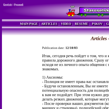
English
|
Русский
MAIN PAGE
|
ARTICLES
|
VIDEO
|
RESUME
|
PSKOV
|
G
Article
Publication date:
12/10/03
Итак, сегодня речь пойдет о том, что и
правила дорожного движения. Сразу ог
исходя не из личного опыта общения с п
знакомых.
1) Аксиомы:
- Полиция не имеет права вас останавл
- Будучи остановленным, Вы не имеете 
потенциальную опасность для полицейс
к вам не подойдет. При этом нужно держ
делать резких движений, которые могу
- После проверки ваших документов (к
машину и страховка), полицейский обяз