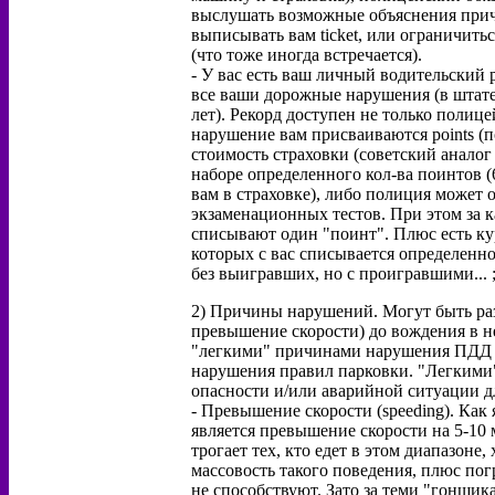
выслушать возможные объяснения причин
выписывать вам ticket, или ограничить
(что тоже иногда встречается).
- У вас есть ваш личный водительский 
все ваши дорожные нарушения (в штате
лет). Рекорд доступен не только полиц
нарушение вам присваиваются points (
стоимость страховки (советский аналог
наборе определенного кол-ва поинтов (
вам в страховке), либо полиция может 
экзаменационных тестов. При этом за 
списывают один "поинт". Плюс есть к
которых с вас списывается определенное
без выигравших, но с проигравшими... ;
2) Причины нарушений. Могут быть разн
превышение скорости) до вождения в 
"легкими" причинами нарушения ПДД 
нарушения правил парковки. "Легкими"
опасности и/или аварийной ситуации д
- Превышение скорости (speeding). Как
является превышение скорости на 5-10 
трогает тех, кто едет в этом диапазоне
массовость такого поведения, плюс по
не способствуют. Зато за теми "гонщика