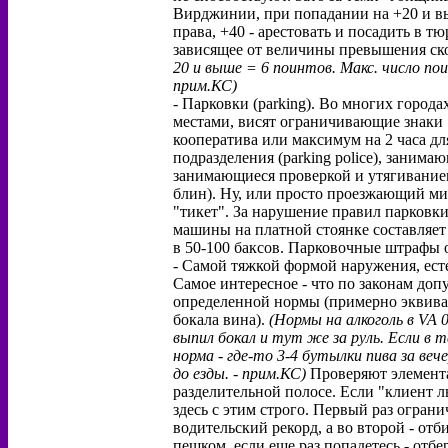
Вирджинии, при попадании на +20 и вы
права, +40 - арестовать и посадить в т
зависящее от величины превышения ск
20 и выше = 6 поинтов. Макс. число пои
прим.КС)
- Парковки (parking). Во многих город
местами, висят ограничивающие знаки 
кооператива или максимум на 2 часа д
подразделения (parking police), занима
занимающиеся проверкой и утягивание
блин). Ну, или просто проезжающий м
"тикет". За нарушение правил парковки
машины на платной стоянке составляет
в 50-100 баксов. Парковочные штрафы о
- Самой тяжкой формой наружения, есте
Самое интересное - что по законам до
определенной нормы (примерно эквива
бокала вина).
(Нормы на алкоголь в VA 
выпил бокал и тут же за руль. Если в 
норма - где-то 3-4 бутылки пива за ве
до езды. - прим.КС)
Проверяют элемента
разделительной полосе. Если "клиент л
здесь с этим строго. Первый раз огра
водительский рекорд, а во второй - отб
пешком, если еще раз попадетесь - отб