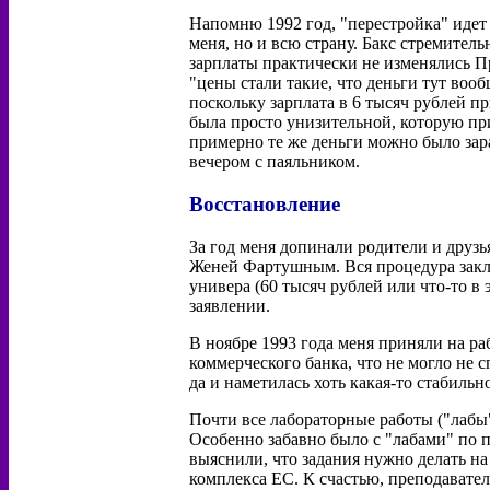
Напомню 1992 год, "перестройка" идет
меня, но и всю страну. Бакс стремител
зарплаты практически не изменялись П
"цены стали такие, что деньги тут воо
поскольку зарплата в 6 тысяч рублей пр
была просто унизительной, которую пр
примерно те же деньги можно было зар
вечером с паяльником.
Восстановление
За год меня допинали родители и друзья
Женей Фартушным. Вся процедура закл
универа (60 тысяч рублей или что-то в
заявлении.
В ноябре 1993 года меня приняли на ра
коммерческого банка, что не могло не 
да и наметилась хоть какая-то стабильн
Почти все лабораторные работы ("лабы
Особенно забавно было с "лабами" по 
выяснили, что задания нужно делать н
комплекса ЕС. К счастью, преподавател