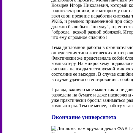
Козырев Игорь Николаевич, который ког
радиоэлектроники, и с которым у нас 
взял свои прежние наработки системы
РК86, и реально примененной при сборк
должно было быть "по уму", то, естест
"обросла" всякой разной обвязкой. Иго
что ему огромное спасибо !
Тема дипломной работы в окончательно
определения типа логических интеграл
Фактически же представляла собой бло
компьютеру. На микросхему подавалось
сигналы на входы тестируемой микросх
состояние ее выходов. В случае ошибки
в случае удачного тестирования - сообщ
Правда, вживую мне макет так и не дове
разведена на бумаге и даже насверлена 
уже практически бросил заниматься р
компьютеры. Тем не менее, работу я за
Окончание университета
Дипломы нам вручали декан ФАВТ'а 