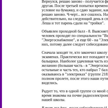
Вернулся, решаю заново - получается ф
другая. После третьей попытки времен
условие на бумажку, и сдаю задание, ка
решаю заново. Ч-черт... все сошлось. На
действительно, на следующий день в с
Леша и тот парень сдали на "тройки".
Объявлен проходной балл - 8. Выясняетс
человек проходят по специальности "В
"Энергоснабжение", и еще 60 - на "Эле
них, потому далее следует собеседовани
Сначала заходят те, кто закончил школу
экзаменах. Практически все попадают 
бальщики. Наиболее удачливая часть из
желанию (большая часть - в "Энергосна
остальные и часть тех, кто набрал 7 ба
оказываюсь в "электриках" (группе 218
полном пролете, после этого наши пути
виделись.
Радует то, что в одной группе со мной
время знакомы на почве радиоэлектрон
нашей школы.
В тот же день, после собеседования (4 