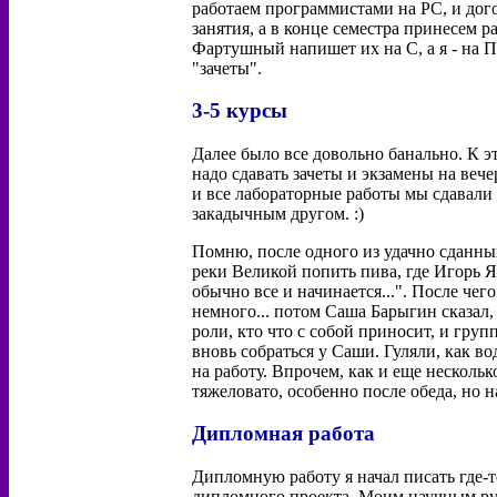
работаем программистами на PC, и дого
занятия, а в конце семестра принесем 
Фартушный напишет их на C, а я - на П
"зачеты".
3-5 курсы
Далее было все довольно банально. К э
надо сдавать зачеты и экзамены на веч
и все лабораторные работы мы сдавали
закадычным другом. :)
Помню, после одного из удачно сданны
реки Великой попить пива, где Игорь Я
обычно все и начинается...". После чег
немного... потом Саша Барыгин сказал,
роли, кто что с собой приносит, и груп
вновь собраться у Саши. Гуляли, как вод
на работу. Впрочем, как и еще несколь
тяжеловато, особенно после обеда, но на
Дипломная работа
Дипломную работу я начал писать где-то
дипломного проекта. Моим научным ру