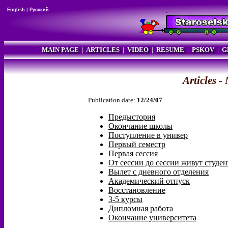
English
|
Русский
MAIN PAGE
|
ARTICLES
|
VIDEO
|
RESUME
|
PSKOV
|
G
Articles
Publication date:
12/24/07
Предыстория
Окончание школы
Поступление в универ
Первый семестр
Первая сессия
От сессии до сессии живут студен
Вылет с дневного отделения
Академический отпуск
Восстановление
3-5 курсы
Дипломная работа
Окончание университета