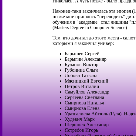
Николаев. А чуть позже - было празднов
Наконец-таки закончилась эта эпопея (1
позже мне пришлось "переводить" дип
обучения в "академке" стал лишним "пл
(Masters Degree in Computer Science)
Тем, кто дочитал до этого места - салю
которыми я закончил универ:
Барышев Сергей
Барыгин Александр
Буланов Виктор
Губонина Ольга
Лобова Татьяна
Мясницкий Евгений
Петров Виталий
Самуйлов Александр
Сергеева Светлана
Смирнова Наталья
Смирнова Елена
Уразгалиева Айгюль (Гуля). Наде
Худевич Марк
Шершнев Александр
Ястребов Игорь
Ястребова (Заремская) Анна (жен