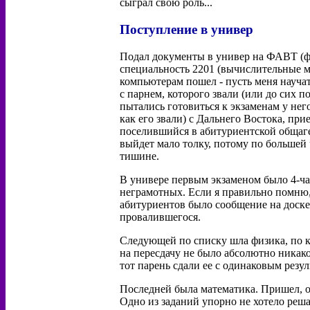
сыграл свою роль...
Поступление в универ
Подал документы в универ на ФАВТ (ф
специальность 2201 (вычислительные м
компьютерам пошел - пусть меня научат
с парнем, которого звали (или до сих 
пытались готовиться к экзаменам у нег
как его звали) с Дальнего Востока, пр
поселившийся в абитуриентской общаге.
выйдет мало толку, потому по большей 
тишине.
В универе первым экзаменом было 4-ча
неграмотных. Если я правильно помню,
абитуриентов было сообщение на доске 
провалившегося.
Следующей по списку шла физика, по к
на пересдачу не было абсолютно никаког
тот парень сдали ее с одинаковым резуль
Последней была математика. Пришел, от
Одно из заданий упорно не хотело реша