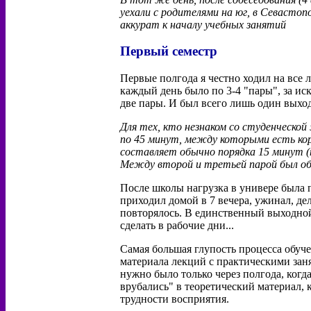
уехали с родителями на юг, в Севастопо
аккурат к началу учебных занятий
Первый семестр
Первые полгода я честно ходил на все л
каждый день было по 3-4 "пары", за ис
две пары. И был всего лишь один выход
Для тех, кто незнаком со студенческой
по 45 минут, между которыми есть ко
составляет обычно порядка 15 минут (н
Между второй и третьей парой был об
После школы нагрузка в универе была п
приходил домой в 7 вечера, ужинал, дел
повторялось. В единственный выходной
сделать в рабочие дни...
Самая большая глупость процесса обуч
материала лекций с практическими заня
нужно было только через полгода, когда
врубались" в теоретический материал, к
трудности восприятия.