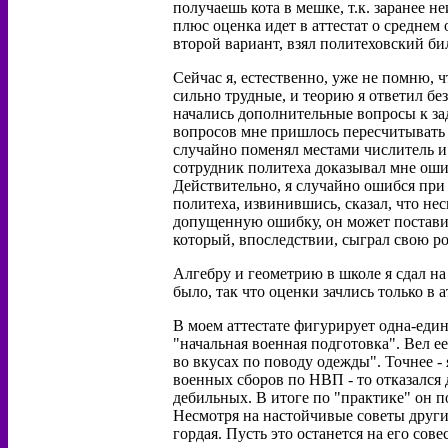
получаешь кота в мешке, т.к. заранее н
плюс оценка идет в аттестат о среднем
второй вариант, взял политеховский бил
Сейчас я, естественно, уже не помню, 
сильно трудные, и теорию я ответил без
начались дополнительные вопросы к зада
вопросов мне пришлось пересчитывать п
случайно поменял местами числитель и 
сотрудник политеха доказывал мне оши
Действительно, я случайно ошибся при п
политеха, извинившись, сказал, что не
допущенную ошибку, он может поставить
который, впоследствии, сыграл свою ро
Алгебру и геометрию в школе я сдал на 
было, так что оценки зачлись только в а
В моем аттестате фигурирует одна-еди
"начальная военная подготовка". Вел е
во вкусах по поводу одежды". Точнее - 
военных сборов по НВП - то отказался 
дебильных. В итоге по "практике" он по
Несмотря на настойчивые советы других
гордая. Пусть это останется на его сове