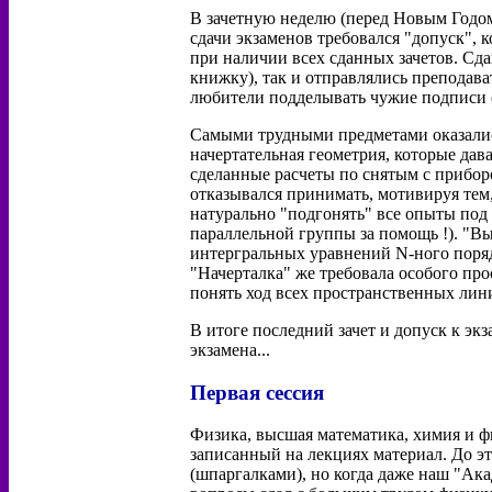
В зачетную неделю (перед Новым Годом
сдачи экзаменов требовался "допуск", 
при наличии всех сданных зачетов. Сда
книжку), так и отправлялись преподава
любители подделывать чужие подписи 
Самыми трудными предметами оказалис
начертательная геометрия, которые дава
сделанные расчеты по снятым с прибор
отказывался принимать, мотивируя тем
натурально "подгонять" все опыты под
параллельной группы за помощь !). "В
интергральных уравнений N-ного порядк
"Начерталка" же требовала особого пр
понять ход всех пространственных лини
В итоге последний зачет и допуск к эк
экзамена...
Первая сессия
Физика, высшая математика, химия и ф
записанный на лекциях материал. До эт
(шпаргалками), но когда даже наш "Ака