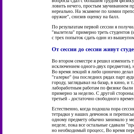
вопросы сдал с большим трудом физику 
ловить нечего, простым заучиванием п
нереально. На экзамене по химии препо
оружие", снизив оценку на балл.
По результатам первой сессии я получил
"вылетела" примерно треть студентов (и
с трех попыток сдать один из вышеупо
От сессии до сессии живут студ
Во втором семестре я решил изменить т
исключением одного-двух предметов), н
Во время лекций я либо цинично делал
"галерке" (на последних рядах парт ауд
городу, заглядывал на базар, в кино, и 
лабоработным работам по физике были п
примерно за неделю. С другой стороны,
третьей - достаточно свободного врем
Естественно, когда подошла пора сесси
тетрадки у наших девчонок и переписы
одному предмету обычно занимало у мен
неделе, пока все остальные сдавали "п
но необходимый процесс, Во время пер