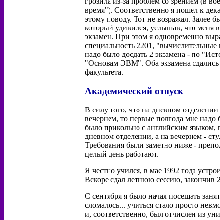
грозила из-за проблем со зрением (в во
время"). Соответственно я пошел к де
этому поводу. Тот не возражал. Залее б
который удивился, услышав, что меня 
экзамен. При этом я одновременно выра
специальность 2201, "вычислительные 
надо было досдать 2 экзамена - по "Ист
"Основам ЭВМ". Оба экзамена сдались к
факультета.
Академический отпуск
В силу того, что на дневном отделени
вечернем, то первые полгода мне надо
было прикольно с английским языком, 
дневном отделении, а на вечернем - ст
Требования были заметно ниже - препод
целый день работают.
Я честно учился, в мае 1992 года устр
Вскоре сдал летнюю сессию, закончив 2
С сентября я было начал посещать занят
сломалось... учиться стало просто невм
и, соответственно, был отчислен из уни