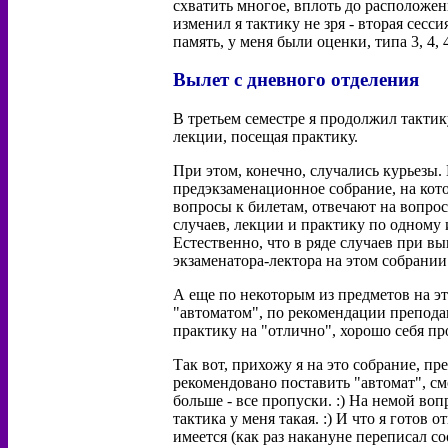
схватить многое, вплоть до расположен
изменил я тактику не зря - вторая сесс
память, у меня были оценки, типа 3, 4, 4
Вылет с дневного отделения
В третьем семестре я продолжил тактик
лекции, посещая практику.
При этом, конечно, случались курьезы
предэкзаменационное собрание, на кото
вопросы к билетам, отвечают на вопросы
случаев, лекции и практику по одному 
Естественно, что в ряде случаев при 
экзаменатора-лектора на этом собрании 
А еще по некоторым из предметов на эт
"автоматом", по рекомендации преподав
практику на "отлично", хорошо себя про
Так вот, прихожу я на это собрание, п
рекомендовано поставить "автомат", см
больше - все пропуски. :) На немой вопр
тактика у меня такая. :) И что я готов 
имеется (как раз накануне переписал с