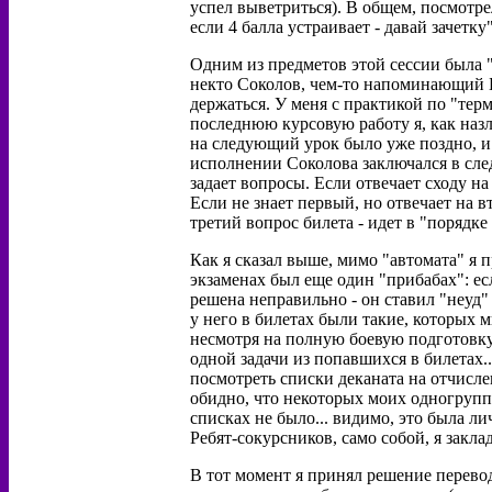
успел выветриться). В общем, посмотрел
если 4 балла устраивает - давай зачетку".
Одним из предметов этой сессии была "
некто Соколов, чем-то напоминающий Б
держаться. У меня с практикой по "терм
последнюю курсовую работу я, как назло
на следующий урок было уже поздно, и 
исполнении Соколова заключался в сле
задает вопросы. Если отвечает сходу на
Если не знает первый, но отвечает на вт
третий вопрос билета - идет в "порядке
Как я сказал выше, мимо "автомата" я 
экзаменах был еще один "прибабах": ес
решена неправильно - он ставил "неуд"
у него в билетах были такие, которых 
несмотря на полную боевую подготовку 
одной задачи из попавшихся в билетах.
посмотреть списки деканата на отчисл
обидно, что некоторых моих одногруппн
списках не было... видимо, это была ли
Ребят-сокурсников, само собой, я заклад
В тот момент я принял решение перевод