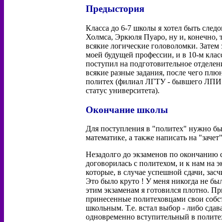
Предыстория
Класса до 6-7 школы я хотел быть сле
Холмса, Эркюля Пуаро, ну и, конечно, 
всякие логические головоломки. Затем
моей будущей профессии, и в 10-м клас
поступил на подготовительное отделен
всякие разные задания, после чего плю
политех (филиал ЛГТУ - бывшего ЛПИ и
статус университета).
Окончание школы
Для поступления в "политех" нужно был
математике, а также написать на "зачет
Незадолго до экзаменов по окончанию 
договорилась с политехом, и к нам на 
которые, в случае успешной сдачи, засч
Это было круто ! У меня никогда не бы
этим экзаменам я готовился плотно. П
принесенные политеховцами свои собст
школьным. Т.е. встал выбор - либо сда
одновременно вступительный в политех,